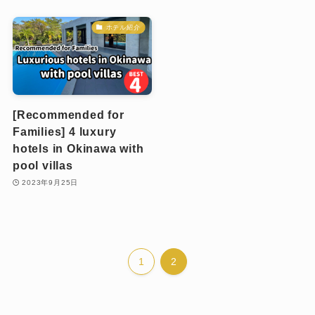
ホテル紹介
[Recommended for
Families] 4 luxury
hotels in Okinawa with
pool villas
2023年9月25日
1
2