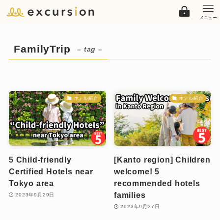
メニュー
FamilyTrip
– tag –
ホテル紹介
ホテル紹介
5 Child-friendly
[Kanto region] Children
Certified Hotels near
welcome! 5
Tokyo area
recommended hotels
families
2023年9月29日
2023年9月27日