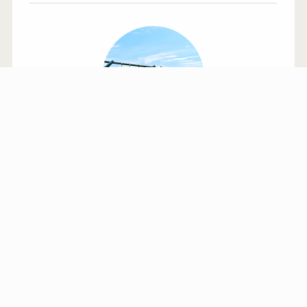
FOR
メニュー
お問い合わせ
検索
トップへ
INFLUENCER
Instagram
Twitter
TikTok
YouTube
代表者紹介
都内在住の姉妹ママです。
大阪大学卒業後、株式会社サイバーエー
ジェントに入社し、WebサービスPdMを
経てプラットフォーム事業部事業責任者