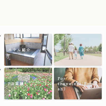
ホテル紹介
インフルエンサー
For
PR実績
travelers(Engli
sh)