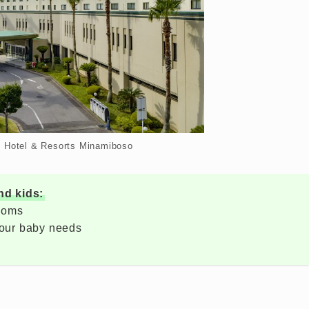
: Hotel & Resorts Minamiboso
d kids:
rooms
your baby needs