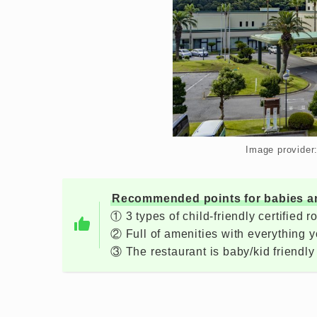
Image provider
Recommended points for babies an
① 3 types of child-friendly certified 
② Full of amenities with everything 
③ The restaurant is baby/kid friendly