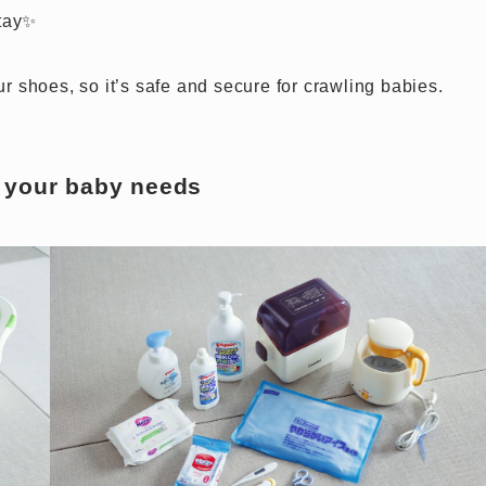
stay✨
 shoes, so it’s safe and secure for crawling babies.
g your baby needs