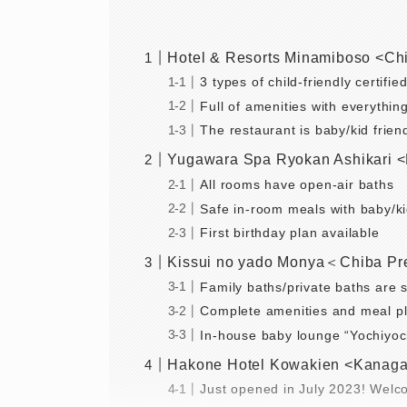
Hotel & Resorts Minamiboso <Chi
3 types of child-friendly certifi
Full of amenities with everythi
The restaurant is baby/kid frien
Yugawara Spa Ryokan Ashikari 
All rooms have open-air baths
Safe in-room meals with baby/k
First birthday plan available
Kissui no yado Monya＜Chiba Pr
Family baths/private baths are s
Complete amenities and meal pl
In-house baby lounge “Yochiyoc
Hakone Hotel Kowakien <Kanaga
Just opened in July 2023! Welco