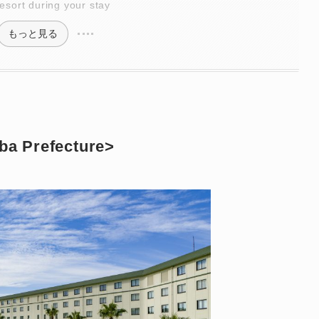
esort during your stay
もっと見る
ba Prefecture>