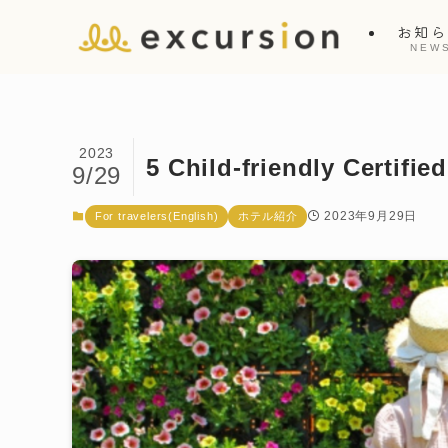
お知
NEW
2023
5 Child-friendly Certifie
9/29
2023年9月29日
For travelers(English)
ホテル紹介