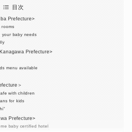
目次
ba Prefecture>
ed rooms
ng your baby needs
dly
<Kanagawa Prefecture>
ids menu available
efecture＞
afe with children
ans for kids
hi”
wa Prefecture>
me baby certified hotel