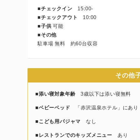
■チェックイン
15:00-
■チェックアウト
10:00
■子供
可能
■その他
駐車場 無料 約60台収容
その他
■
添い寝対象年齢
3歳以下は添い寝無料
■
ベビーベッド
「赤沢温泉ホテル」にあり（1
■
こども用パジャマ
なし
■
レストランでのキッズメニュー
あり