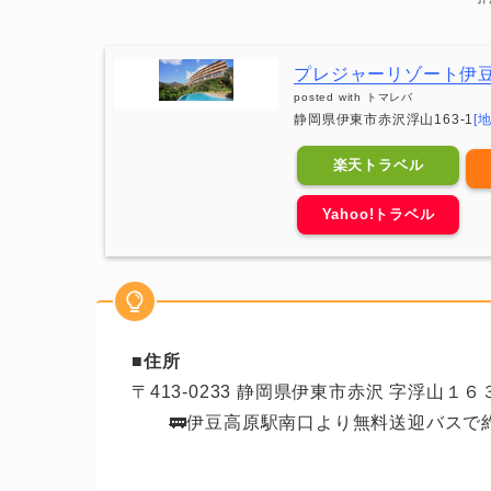
プレジャーリゾート伊
posted with
トマレバ
静岡県伊東市赤沢浮山163-1
[
楽天トラベル
Yahoo!トラベル
■住所
〒413-0233 静岡県伊東市赤沢 字浮山１６
🚃伊豆高原駅南口より無料送迎バスで