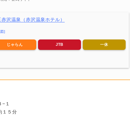
豆赤沢温泉（赤沢温泉ホテル）
地図]
じゃらん
JTB
一休
３−１
約１５分