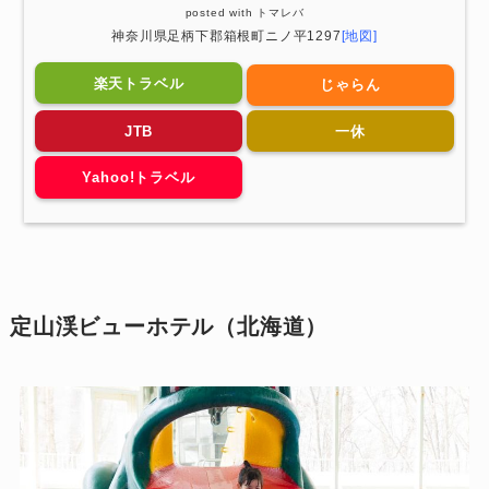
posted with
トマレバ
神奈川県足柄下郡箱根町ニノ平1297
[地図]
楽天トラベル
じゃらん
JTB
一休
Yahoo!トラベル
定山渓ビューホテル
（北海道）