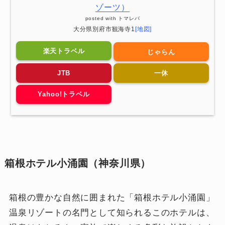
ゾーツ）
posted with
トマレバ
大分県別府市観海寺1
[地図]
楽天トラベル
じゃらん
JTB
一休
Yahoo!トラベル
箱根ホテル小涌園（神奈川県）
箱根の豊かな自然に囲まれた「箱根ホテル小涌園」
温泉リゾートの名門として知られるこのホテルは、