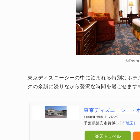
©Dis
東京ディズニーシーの中に泊まれる特別なホテ
クの余韻に浸りながら贅沢な時間を過ごせます
東京ディズニーシー・
posted with
トマレバ
千葉県浦安市舞浜1-13
[地図]
楽天トラベル