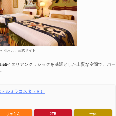
ney 引用元：公式サイト
ル🏰イタリアンクラシックを基調とした上質な空間で、パー
✨
ホテルミラコスタ（Ｒ）
じゃらん
JTB
一休