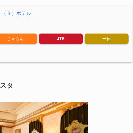
ー（Ｒ）ホテル
じゃらん
JTB
一休
コスタ