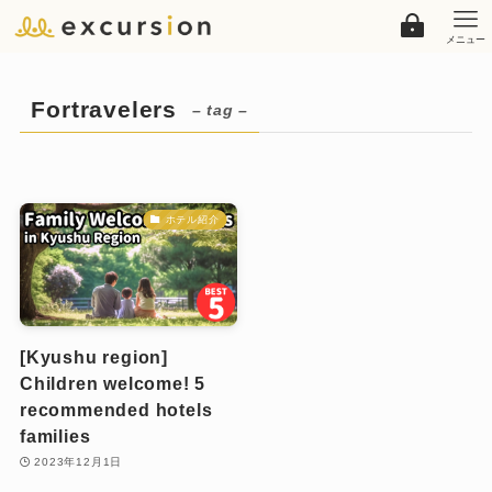
メニュー
Fortravelers
– tag –
ホテル紹介
[Kyushu region]
Children welcome! 5
recommended hotels
families
2023年12月1日